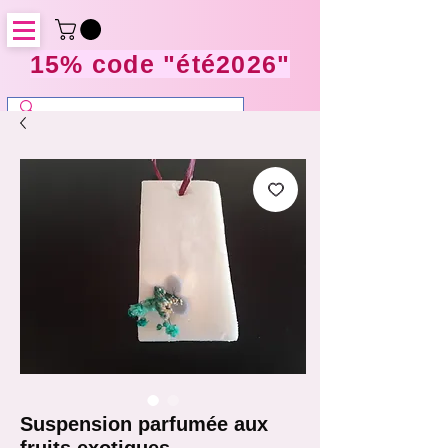
15% code "été2026"
Suspension parfumée aux
fruits exotiques