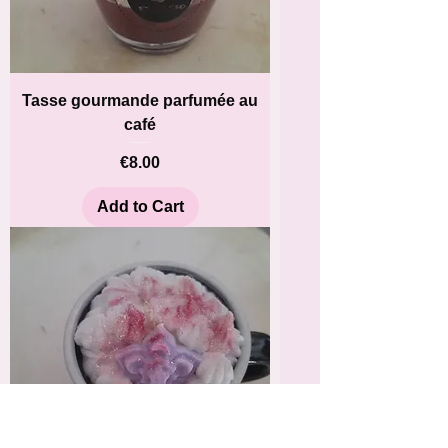
Tasse gourmande parfumée au
café
Price
€8.00
Add to Cart