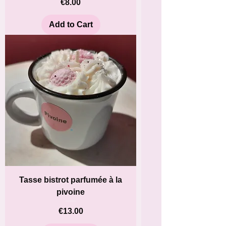
Price
€8.00
Add to Cart
Tasse bistrot parfumée à la
pivoine
Price
€13.00