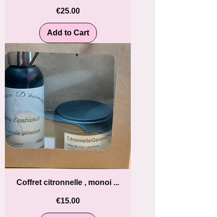
Price
€25.00
Add to Cart
Coffret citronnelle , monoi ...
Price
€15.00