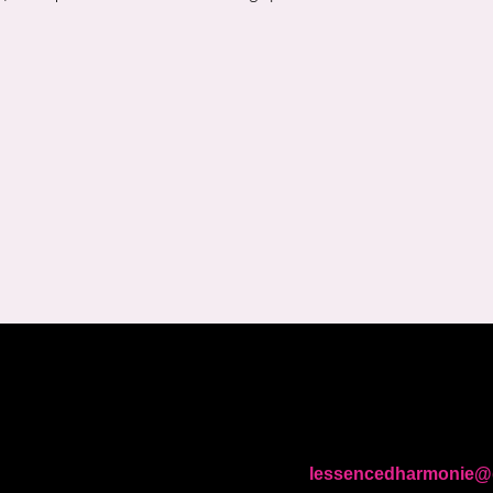
lessencedharmonie@
tique de confidentialité
Contact