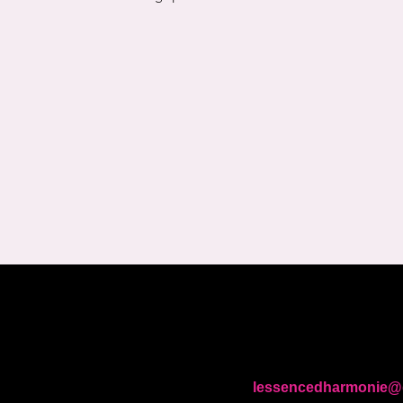
lessencedharmonie@
tique de confidentialité
Contact