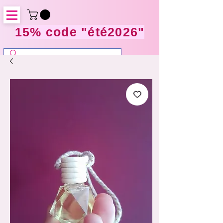
15% code "été2026"