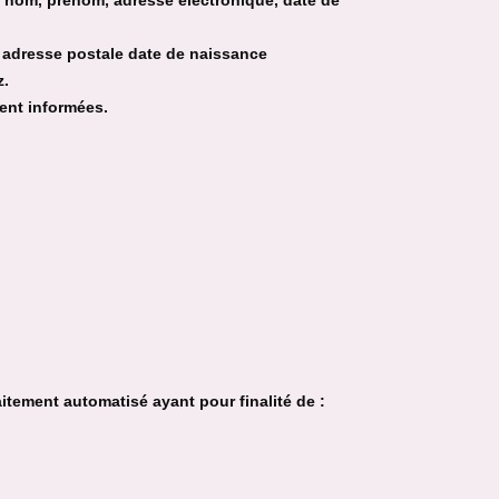
s nom, prénom, adresse électronique, date de
 adresse postale date de naissance
z.
ent informées.
aitement automatisé ayant pour finalité de :