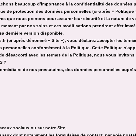
ttachons beaucoup d’importance à la confidentialité des données
que de protection des données personnelles (ci-après « Politique
ures que nous prenons pour assurer leur sécurité et la nature de v
out moment par nos soins et ces modifications prendront effet imm
sa dernière version disponible.
.fr (ci-après dénommé « Site »), vous déclarez accepter les terme
es personnelles conformément à la Politique. Cette Politique s’ap
 désaccord avec les termes de la Politique, nous vous invitons à 
S ?
ntermédiaire de nos prestataires, des données personnelles auprè
éseaux sociaux ou sur notre Site,
canaux dont notamment les formulaires de contact, par voie posta